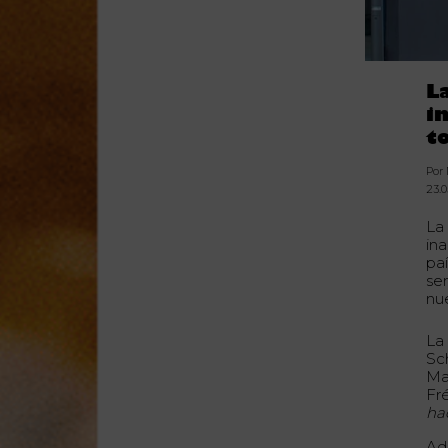
L
i
t
Por
23.0
La
in
pa
se
nu
La
Sc
Mas
Fré
ha
Ad