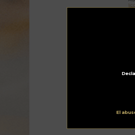
lic
ju
ma
Por
ind
di
es
de 
Decla
El abus