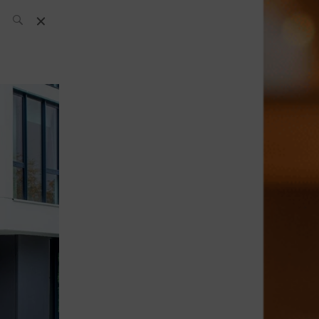
El Equipo SH
Noticias
Archivos:
What’s Up
Today
Bares
Bartenders
Boutique
Cócteles