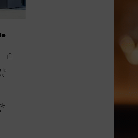
Lujo y Lifestyle
Recetas
Abecedario
e
No Beba y
de
Conduzca
Competencias
Urgency Planet
 la
es
Boletín Spirits
Hunters
ndy
u
s