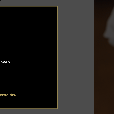
n
que
a
o web.
eración.