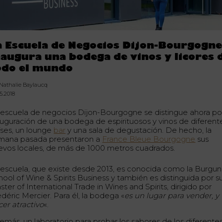
a Escuela de Negocios Dijon-Bourgogn
naugura una bodega de vinos y licores 
odo el mundo
 Nathalie Baylaucq
5.2018
 escuela de negocios Dijon-Bourgogne se distingue ahora por
auguración de una bodega de espirituosos y vinos de diferent
íses, un lounge
bar
y una sala de degustación. De hecho, la
mana pasada presentaron a
France Bleue Bourgogne
sus
evos locales, de más de 1000 metros cuadrados.
 escuela, que existe desde 2013, es conocida como la Burgu
hool of Wine & Spirits Business y también es distinguida por s
ter of International Trade in Wines and Spirits, dirigido por
déric Mercier. Para él, la bodega «
es un lugar para vender, y
cer atractivo
«.
emás, un laboratorio para probar los sabores de los diferente