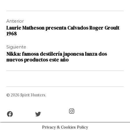
Navegación
Anterior
de
Laurie Matheson presenta Calvados Roger Groult
entradas
1968
Siguiente
Nikka: famosa destilería japonesa lanza dos
nuevos productos este año
© 2026 Spirit Hunters.
Facebook
Twitter
Instagram
Page
Username
Privacy & Cookies Policy