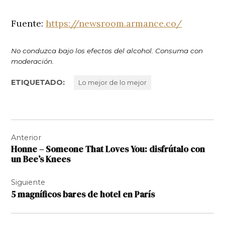
Fuente:
https://newsroom.armance.co/
No conduzca bajo los efectos del alcohol. Consuma con
moderación.
ETIQUETADO:
Lo mejor de lo mejor
Navegación
Anterior
de
Honne – Someone That Loves You: disfrútalo con
entradas
un Bee’s Knees
Siguiente
5 magníficos bares de hotel en París