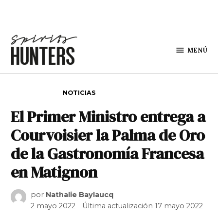
Saltar al contenido
MENÚ
Spirit
Hunters
PUBLICADO EN
NOTICIAS
El Primer Ministro entrega a
Courvoisier la Palma de Oro
de la Gastronomía Francesa
en Matignon
por
Nathalie Baylaucq
2 mayo 2022
Última actualización
17 mayo 2022