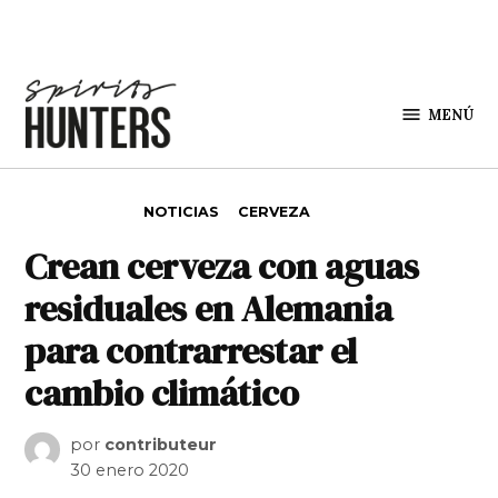
Saltar al contenido
MENÚ
Spirit
Hunters
PUBLICADO EN
NOTICIAS
CERVEZA
Crean cerveza con aguas
residuales en Alemania
para contrarrestar el
cambio climático
por
contributeur
30 enero 2020