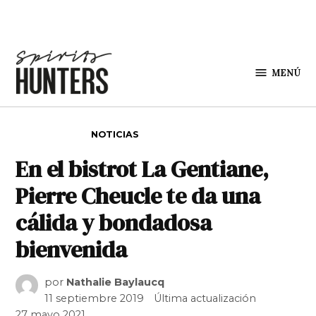
Saltar al contenido
MENÚ
Spirit
Hunters
PUBLICADO EN
NOTICIAS
En el bistrot La Gentiane,
Pierre Cheucle te da una
cálida y bondadosa
bienvenida
por
Nathalie Baylaucq
11 septiembre 2019
Última actualización
27 mayo 2021