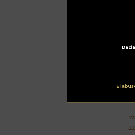
& 
de
cu
lo
y 
nu
du
añ
Decla
A 
ses
Va
se
re
li
Po
El abus
bas
de 
ht
ht