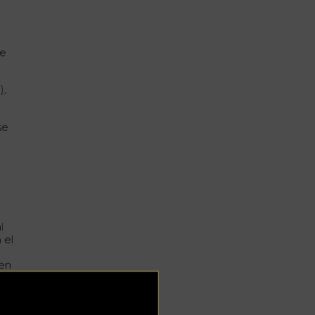
de
),
se
l
 el
 en
cer
od