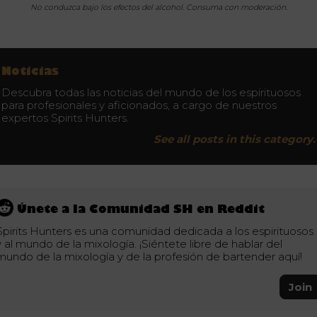
No conduzca bajo los efectos del alcohol. Consuma con moderación.
Noticias
Descubra todas las noticias del mundo de los espirituosos
para profesionales y aficionados, a cargo de nuestros
expertos Spirits Hunters.
See all posts in this category.
Únete a la Comunidad SH en Reddit
Spirits Hunters es una comunidad dedicada a los espirituosos
y al mundo de la mixología. ¡Siéntete libre de hablar del
mundo de la mixología y de la profesión de bartender aquí!
Join