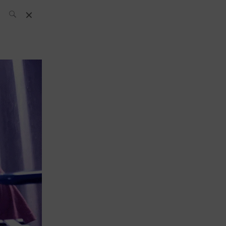
El Equipo SH
Noticias
Archivos:
What’s Up
Today
Bares
Bartenders
Boutique
Cócteles