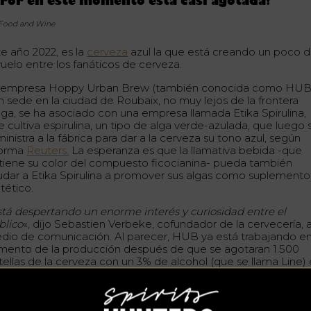
ror en este momento está casi agotada!
 Food and Wine
te año 2022, es la
cerveza
azul la que está creando un poco 
vuelo entre los fanáticos de cerveza.
 empresa Hoppy Urban Brew (también conocida como HUB
n sede en la ciudad de Roubaix, no muy lejos de la frontera
lga, se ha asociado con una empresa llamada Etika Spirulina,
 cultiva espirulina, un tipo de alga verde-azulada, que luego 
inistra a la fábrica para dar a la cerveza su tono azul, según
forma
Reuters.
La esperanza es que la llamativa bebida -que
tiene su color del compuesto ficocianina- pueda también
udar a Etika Spirulina a promover sus algas como suplemento
tético.
stá despertando un enorme interés y curiosidad entre el
blico
«, dijo Sebastien Verbeke, cofundador de la cervecería, a
dio de comunicación. Al parecer, HUB ya está trabajando en
mento de la producción después de que se agotaran 1.500
tellas de la cerveza con un 3% de alcohol (que se llama Line)
s últimos tres meses de 2021.
mpezamos a elaborar nuestra cerveza azul después de cono
 equipo de Etika Spirulina hace dos años»,
dijo Verbeke a Fo