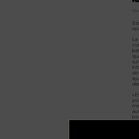
fu
Via
Es
re
La
co
be
que
sum
in
ob
ay
die
«
E
pú
me
au
bo
lo
«
E
al