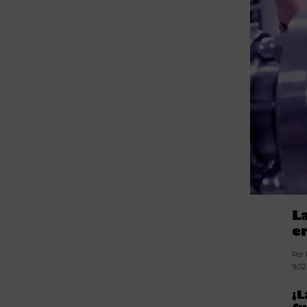
L
e
Por
9.0
¡L