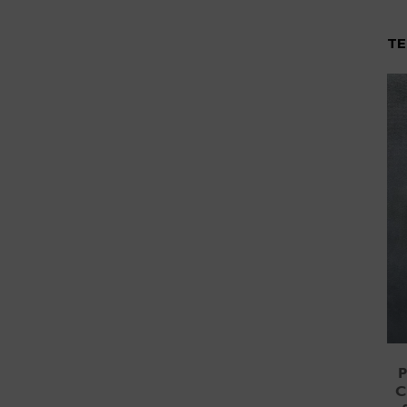
TE
P
C