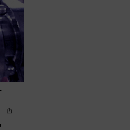
Lujo y Lifestyle
Recetas
Abecedario
No Beba y
Conduzca
Competencias
Urgency Planet
Boletín Spirits
Hunters
r
a