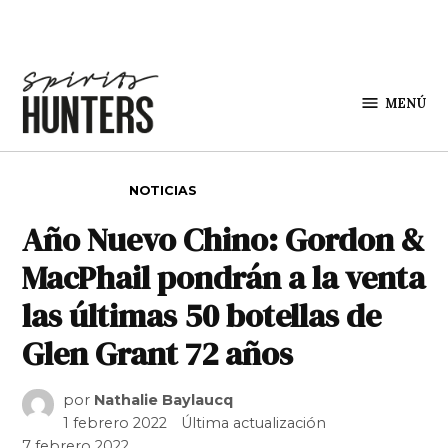
Saltar al contenido
MENÚ
Spirit
Hunters
PUBLICADO EN
NOTICIAS
Año Nuevo Chino: Gordon &
MacPhail pondrán a la venta
las últimas 50 botellas de
Glen Grant 72 años
por
Nathalie Baylaucq
1 febrero 2022
Última actualización
7 febrero 2022