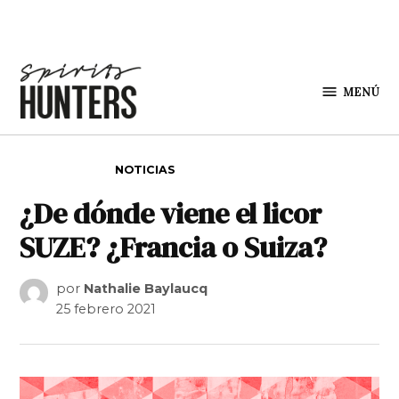
Saltar al contenido
MENÚ
Spirit
Hunters
PUBLICADO EN
NOTICIAS
¿De dónde viene el licor
SUZE? ¿Francia o Suiza?
por
Nathalie Baylaucq
25 febrero 2021