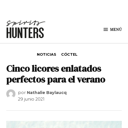
Saltar al contenido
MENÚ
Spirit
Hunters
PUBLICADO EN
NOTICIAS
CÓCTEL
Cinco licores enlatados
perfectos para el verano
por
Nathalie Baylaucq
29 junio 2021