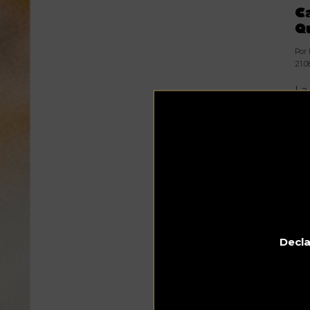
C
Q
Por
21.0
La
ha
Fr
ho
si
pas
tr
li
Ot
Gr
ver
Decla
fo
de
ce
reu