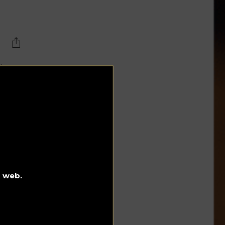
c
l
e
s
o web.