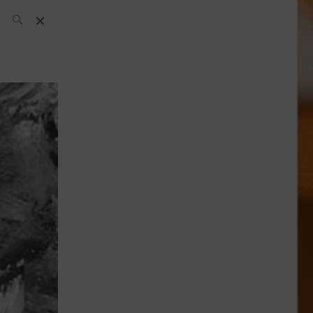
El Equipo SH
Noticias
Archivos:
What’s Up
Today
Bares
Bartenders
Boutique
Cócteles