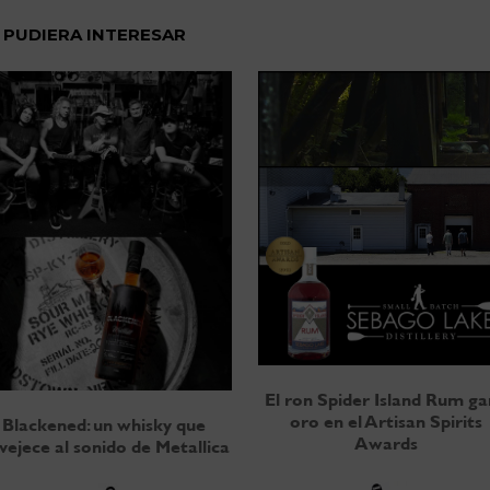
 PUDIERA INTERESAR
El ron Spider Island Rum g
oro en el Artisan Spirits
Blackened: un whisky que
Awards
vejece al sonido de Metallica