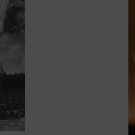
Lujo y Lifestyle
Recetas
Abecedario
No Beba y
Conduzca
Competencias
Urgency Planet
Boletín Spirits
Hunters