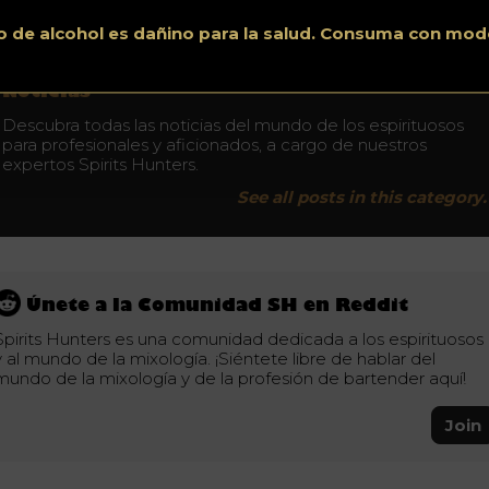
o de alcohol es dañino para la salud. Consuma con mod
No conduzca bajo los efectos del alcohol. Consuma con moderación.
Noticias
Descubra todas las noticias del mundo de los espirituosos
para profesionales y aficionados, a cargo de nuestros
expertos Spirits Hunters.
See all posts in this category.
Únete a la Comunidad SH en Reddit
Spirits Hunters es una comunidad dedicada a los espirituosos
y al mundo de la mixología. ¡Siéntete libre de hablar del
mundo de la mixología y de la profesión de bartender aquí!
Join