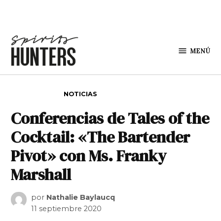
Saltar al contenido
MENÚ
Spirit
Hunters
PUBLICADO EN
NOTICIAS
Conferencias de Tales of the
Cocktail: «The Bartender
Pivot» con Ms. Franky
Marshall
por
Nathalie Baylaucq
11 septiembre 2020