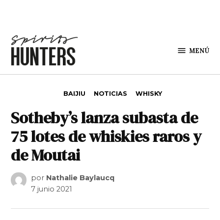
Saltar al contenido
MENÚ
Spirit
Hunters
PUBLICADO EN
BAIJIU
NOTICIAS
WHISKY
Sotheby’s lanza subasta de
75 lotes de whiskies raros y
de Moutai
por
Nathalie Baylaucq
7 junio 2021