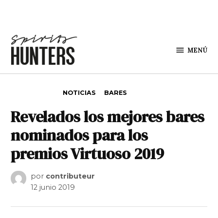
Saltar al contenido
MENÚ
Spirit
Hunters
PUBLICADO EN
NOTICIAS
BARES
Revelados los mejores bares
nominados para los
premios Virtuoso 2019
por
contributeur
12 junio 2019