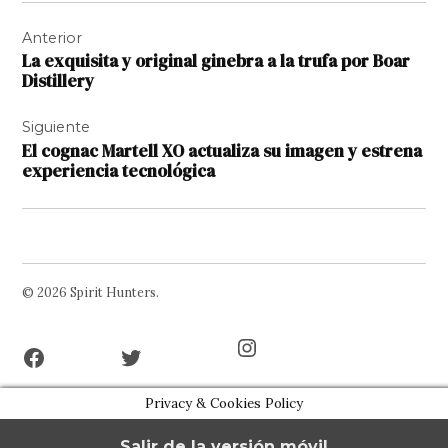
Navegación
Anterior
de
La exquisita y original ginebra a la trufa por Boar
entradas
Distillery
Siguiente
El cognac Martell XO actualiza su imagen y estrena
experiencia tecnológica
© 2026 Spirit Hunters.
Facebook
Twitter
Instagram
Page
Username
Privacy & Cookies Policy
Salir de la versión móvil