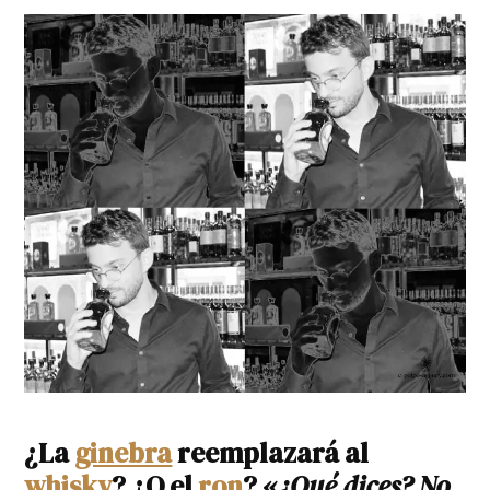
¿La
ginebra
reemplazará al
whisky
? ¿O el
ron
? «
¿Qué dices? No