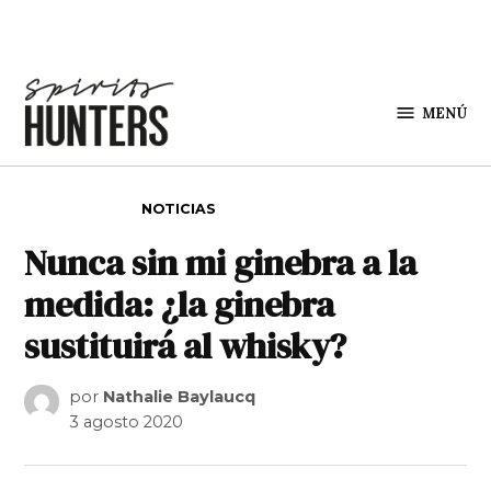
Saltar al contenido
MENÚ
Spirit
Hunters
PUBLICADO EN
NOTICIAS
Nunca sin mi ginebra a la
medida: ¿la ginebra
sustituirá al whisky?
por
Nathalie Baylaucq
3 agosto 2020