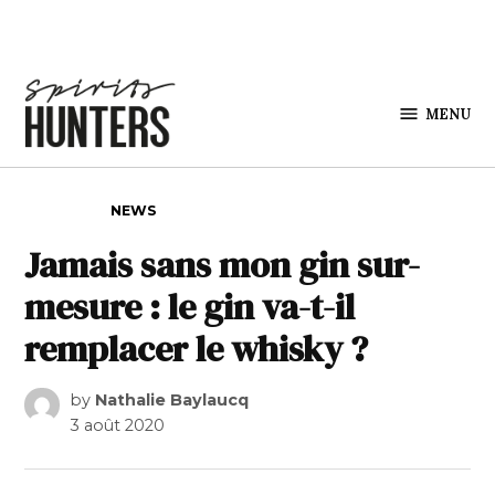
Skip to content
MENU
Spirits
Hunters
POSTED IN
NEWS
Jamais sans mon gin sur-
mesure : le gin va-t-il
remplacer le whisky ?
by
Nathalie Baylaucq
3 août 2020