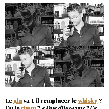
Le
gin
va-t-il remplacer le
whisky
?
Ou le
rhum
? «
Que dites-vous ? Ce