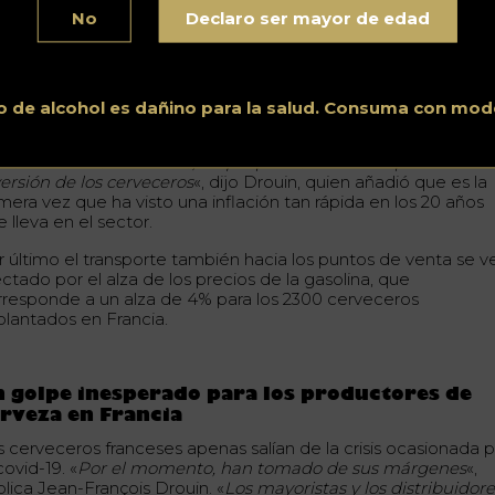
 Épinay-sous-Sénart (Île-de-France). «
La botella está hecha d
No
Declaro ser mayor de edad
rio, un sector en el que los precios también se disparan. Y lu
nemos el metal del tapón, cuyo precio también está subiend
luso el acero inoxidable que se utiliza para fabricar los equipo
 elaboración de cerveza está aumentando de precio.
o de alcohol es dañino para la salud. Consuma con mod
anques que normalmente cuestan 30.000 euros pueden cost
tualmente 45.000 euros, lo que podría reducir el poder de
versión de los cerveceros
«, dijo Drouin, quien añadió que es la
mera vez que ha visto una inflación tan rápida en los 20 años
 lleva en el sector.
r último el transporte también hacia los puntos de venta se v
ctado por el alza de los precios de la gasolina, que
rresponde a un alza de 4% para los 2300 cerveceros
plantados en Francia.
 golpe inesperado para los productores de
rveza en Francia
s cerveceros franceses apenas salían de la crisis ocasionada 
covid-19. «
Por el momento, han tomado de sus márgenes
«,
plica Jean-François Drouin. «
Los mayoristas y los distribuidor