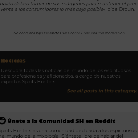
mbién deben tomar de sus márgenes para mantener el prec
 venta a los consumidores lo más bajo posible
«, pide Drouin.
No conduzca bajo los efectos del alcohol. Consuma con moderación.
Noticias
Descubra todas las noticias del mundo de los espirituosos
para profesionales y aficionados, a cargo de nuestros
expertos Spirits Hunters.
See all posts in this category.
Únete a la Comunidad SH en Reddit
Spirits Hunters es una comunidad dedicada a los espirituosos
y al mundo de la mixología. ¡Siéntete libre de hablar del