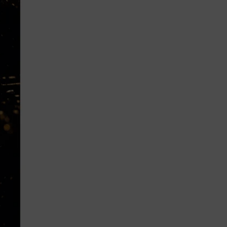
Lujo y Lifestyle
Recetas
Abecedario
No Beba y
Conduzca
Competencias
Urgency Planet
Boletín Spirits
Hunters