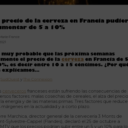
l precio de la cerveza en Francia pudie
umentar de 5 a 10%
 Marie-France
.2021
s muy probable que las próxima semanas
mente el precio de la
cerveza
en Francia de 5
%, es decir entre 10 a 15 céntimos. ¿Por qu
s explicamos…
a
SudOuest
y
The Connexion
s
cerveceros
franceses están sufriendo las consecuencias de
versos factores: malas cosechas de cereales, el alza del preci
 la energía y de las materias primas. Tres factores que reduc
s márgenes en la actualidad y a corto plazo.
erre Marchica, director general de la cervecería 3 Monts de
int-Sylvestre-Cappel (Flandes), declaró el 25 de octubre a
MTV que los precios podrían subir entre un 5 y un 10% para lo