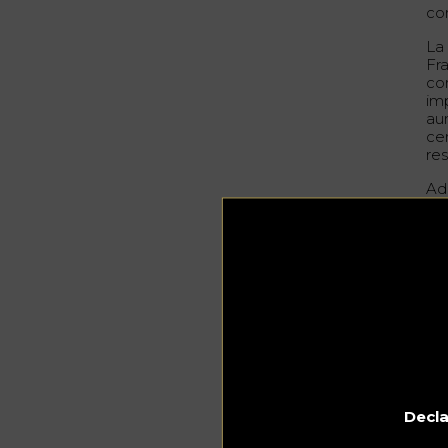
co
La
Fr
co
im
au
ce
re
Ad
pr
dia
el
en
pro
Po
pa
De
cu
em
Decla
«
N
en