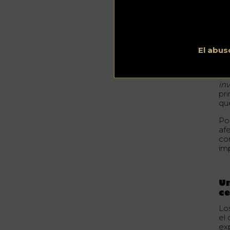
en
vid
te
Inc
de
El abus
«
T
ac
in
pri
que
Po
afe
co
im
Un
ce
Lo
el 
ex