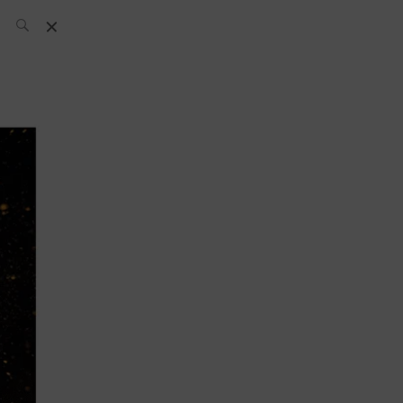
El Equipo SH
Noticias
Archivos:
What’s Up
Today
Bares
Bartenders
Boutique
Cócteles