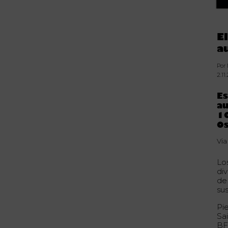
E
a
Por
2.11
E
au
10
O
Vi
Lo
di
de
su
Pi
Sa
BF