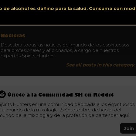
gistren una puntuación general de dos dígitos.
o de alcohol es dañino para la salud. Consuma con mod
No conduzca bajo los efectos del alcohol. Consuma con moderación.
Noticias
Descubra todas las noticias del mundo de los espirituosos
para profesionales y aficionados, a cargo de nuestros
expertos Spirits Hunters.
See all posts in this category.
Únete a la Comunidad SH en Reddit
Spirits Hunters es una comunidad dedicada a los espirituosos
y al mundo de la mixología. ¡Siéntete libre de hablar del
mundo de la mixología y de la profesión de bartender aquí!
Join