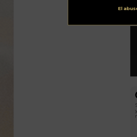
re
El abus