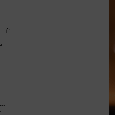
Lujo y Lifestyle
Recetas
Abecedario
No Beba y
Conduzca
 un
Competencias
Urgency Planet
Boletín Spirits
Hunters
,
l
nte
a