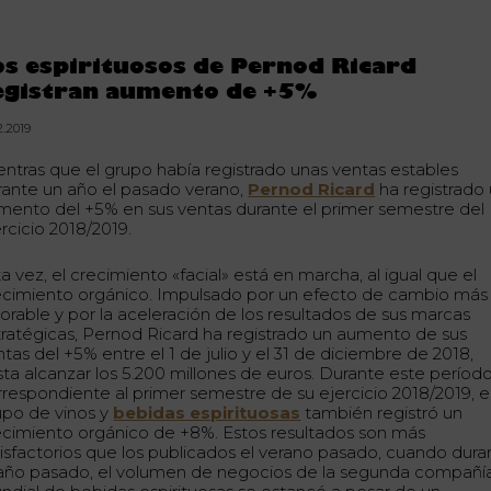
os espirituosos de Pernod Ricard
egistran aumento de +5%
2.2019
entras que el grupo había registrado unas ventas estables
rante un año el pasado verano,
Pernod Ricard
ha registrado
mento del +5% en sus ventas durante el primer semestre del
rcicio 2018/2019.
a vez, el crecimiento «facial» está en marcha, al igual que el
ecimiento orgánico. Impulsado por un efecto de cambio más
vorable y por la aceleración de los resultados de sus marcas
tratégicas, Pernod Ricard ha registrado un aumento de sus
tas del +5% entre el 1 de julio y el 31 de diciembre de 2018,
sta alcanzar los 5.200 millones de euros. Durante este período
rrespondiente al primer semestre de su ejercicio 2018/2019, e
upo de vinos y
bebidas espirituosas
también registró un
ecimiento orgánico de +8%. Estos resultados son más
tisfactorios que los publicados el verano pasado, cuando dura
 año pasado, el volumen de negocios de la segunda compañí