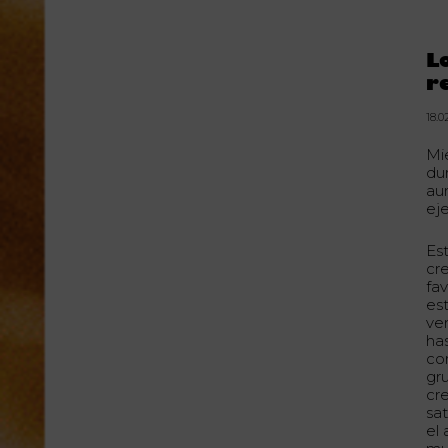
L
r
18.0
Mi
du
au
eje
Est
cr
fa
es
ven
ha
co
gr
cr
sa
el