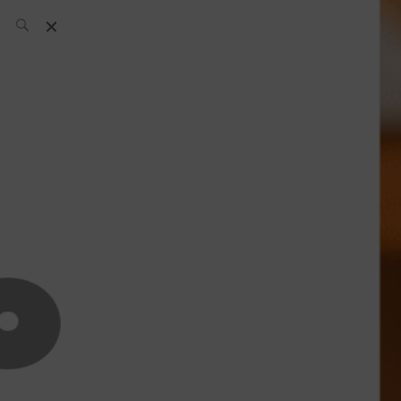
El Equipo SH
Noticias
Archivos:
What’s Up
Today
Bares
Bartenders
Boutique
Cócteles