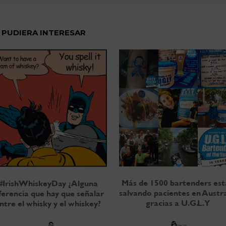
 PUDIERA INTERESAR
Más de 1500 bartenders es
#IrishWhiskeyDay ¿Alguna
salvando pacientes en Austra
ferencia que hay que señalar
gracias a U.G.L.Y
ntre el whisky y el whiskey?