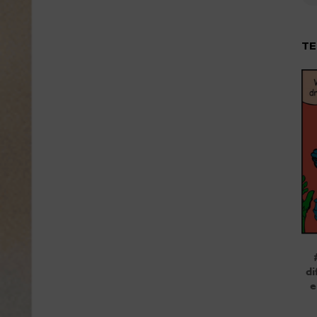
TE
di
e