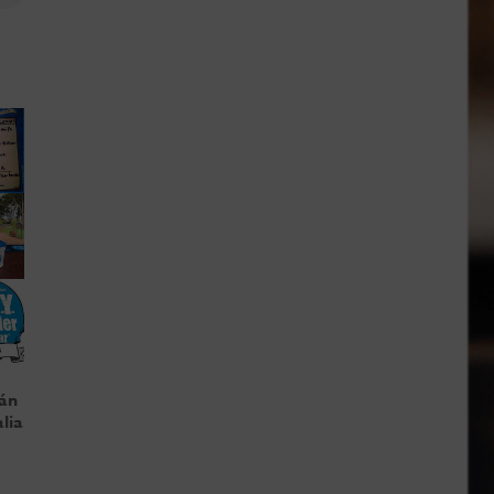
tán
lia