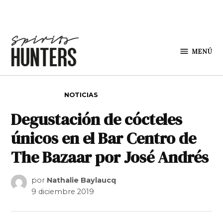
Saltar al contenido
MENÚ
Spirit
Hunters
PUBLICADO EN
NOTICIAS
Degustación de cócteles
únicos en el Bar Centro de
The Bazaar por José Andrés
por
Nathalie Baylaucq
9 diciembre 2019