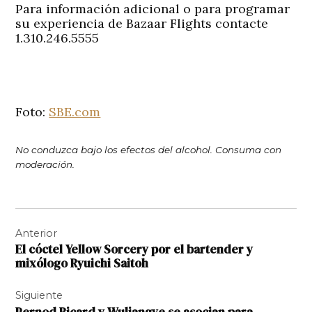
Para información adicional o para programar
su experiencia de Bazaar Flights contacte
1.310.246.5555
Foto:
SBE.com
No conduzca bajo los efectos del alcohol. Consuma con
moderación.
Navegación
Anterior
de
El cóctel Yellow Sorcery por el bartender y
entradas
mixólogo Ryuichi Saitoh
Siguiente
Pernod Ricard y Wuliangye se asocian para