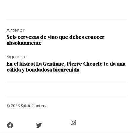
Navegación
Anterior
de
Seis cervezas de vino que debes conocer
entradas
absolutamente
Siguiente
En el bistrot La Gentiane, Pierre Cheucle te da una
cálida y bondadosa bienvenida
© 2026 Spirit Hunters.
Facebook
Twitter
Instagram
Page
Username