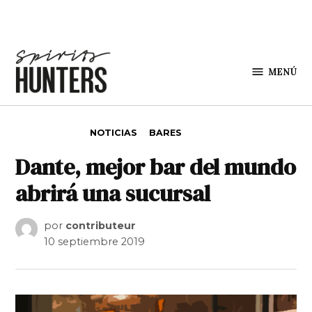
Saltar al contenido
MENÚ
Spirit
Hunters
PUBLICADO EN
NOTICIAS
BARES
Dante, mejor bar del mundo
abrirá una sucursal
por
contributeur
10 septiembre 2019