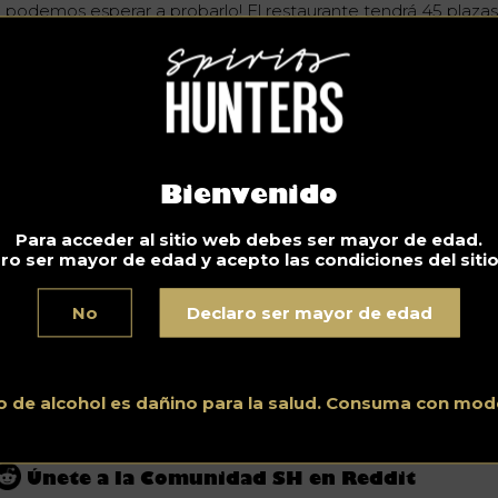
 podemos esperar a probarlo! El restaurante tendrá 45 plazas
tará especializado en comida vegana y sin gluten. Posibilidad
var! Diseñado por el Atelier Khan, el lugar será mágico:
rciopelo de cerceta, mármol, latón, un toque de coral, luces d
ón rosas….
a redención es un lugar donde la gente puede socializar sin la
inas y tentaciones habituales: sin alcohol, 100% vegetariano, s
car y sin trigo», dijeron Andrea y Catherine.
Bienvenido
No conduzca bajo los efectos del alcohol. Consuma con moderación.
Para acceder al sitio web debes ser mayor de edad.
ro ser mayor de edad y acepto las condiciones del siti
Noticias
Descubra todas las noticias del mundo de los espirituosos
No
Declaro ser mayor de edad
para profesionales y aficionados, a cargo de nuestros
expertos Spirits Hunters.
See all posts in this category.
o de alcohol es dañino para la salud. Consuma con mod
Únete a la Comunidad SH en Reddit