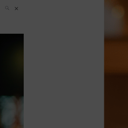
El Equipo SH
Noticias
Archivos:
What’s Up
Today
Bares
Bartenders
Boutique
Cócteles