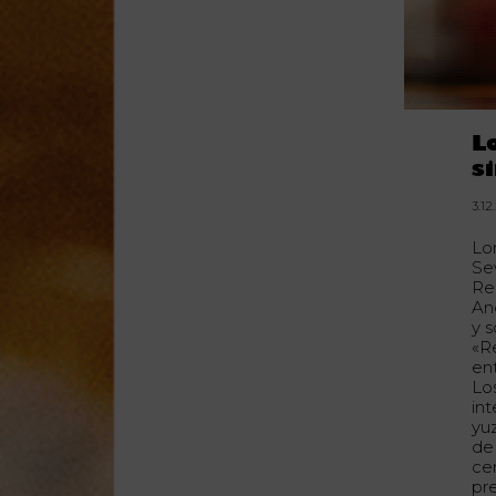
L
s
3.12
Lo
Se
Re
An
y 
«R
en
Lo
int
yu
de
ce
pre