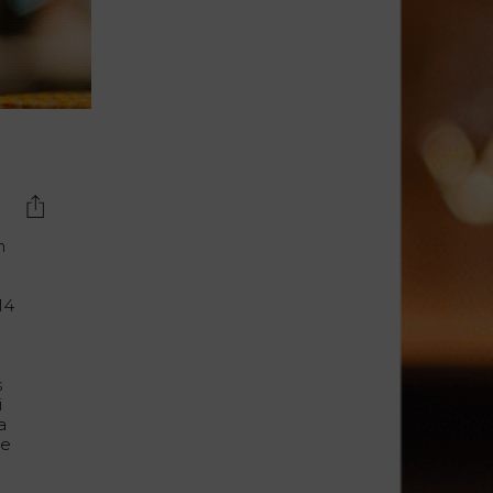
Lujo y Lifestyle
Recetas
Abecedario
No Beba y
Conduzca
Competencias
Urgency Planet
n
Boletín Spirits
14
Hunters
s
i
a
de