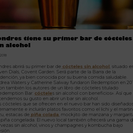
ondres tiene su primer bar de cócteles
in alcohol
.2018
ndres abrirá su primer bar de
cócteles sin alcohol
, situado e
ven Dials, Covent Garden. Será parte de la Barra de la
dención, ya bien conocida por su buena comida saludable.
drea Waters y Catherine Salway fundaron Redemption en 20
son también los autores de un libro de cócteles titulado
edemption Bar:
cóctele
s sin alcohol con beneficios». Así que
tendemos su gusto en abrir un bar sin alcohol.
s cócteles que se ofrecen en el nuevo bar han sido diseñado
ernamente e incluirán platos favoritos como el lichi y el martin
zu, estacas de
piña colada
, mockjito de manzana y margarit
 piña congelada. El nuevo local también ofrecerá una gama 
rvezas sin alcohol, vinos y champagnes y kombucha bajo
sión.