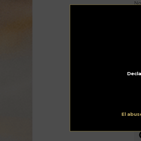
No
es
lle
te
ne
«L
tox
azú
Decla
El abus