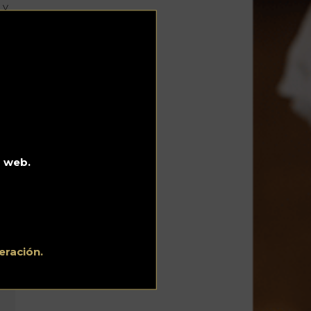
 y
 de
e
s
in
o web.
eración.