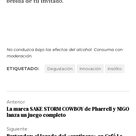
bebida de tu invitado.
No conduzca bajo los efectos del alcohol. Consuma con
moderación.
ETIQUETADO:
Degustación
Innovación
Insólito
Navegación
Anterior
de
La marca SAKE STORM COWBOY de Pharrell y NIGO
entradas
lanza un juego completo
Siguiente