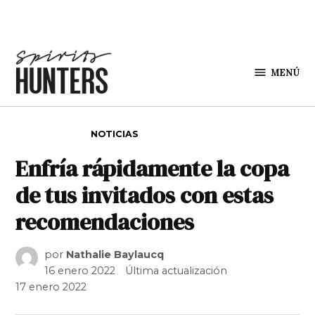
Saltar al contenido
MENÚ
Spirit
Hunters
PUBLICADO EN
NOTICIAS
Enfría rápidamente la copa
de tus invitados con estas
recomendaciones
por
Nathalie Baylaucq
16 enero 2022
Última actualización
17 enero 2022