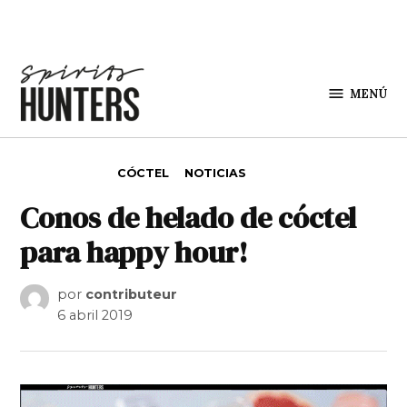
Saltar al contenido
MENÚ
Spirit
Hunters
PUBLICADO EN
CÓCTEL
NOTICIAS
Conos de helado de cóctel
para happy hour!
por
contributeur
6 abril 2019