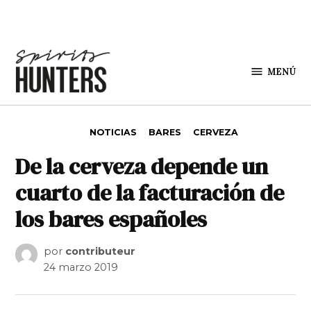
Saltar al contenido
MENÚ
Spirit
Hunters
PUBLICADO EN
NOTICIAS
BARES
CERVEZA
De la cerveza depende un
cuarto de la facturación de
los bares españoles
por
contributeur
24 marzo 2019