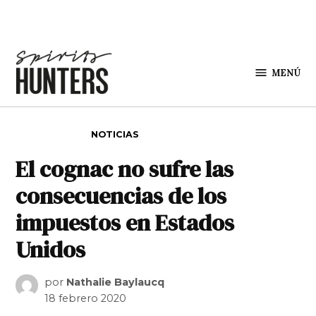
Saltar al contenido
MENÚ
Spirit
Hunters
PUBLICADO EN
NOTICIAS
El cognac no sufre las
consecuencias de los
impuestos en Estados
Unidos
por
Nathalie Baylaucq
18 febrero 2020