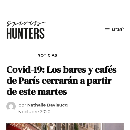
Saltar al contenido
MENÚ
Spirit
Hunters
PUBLICADO EN
NOTICIAS
Covid-19: Los bares y cafés
de París cerrarán a partir
de este martes
por
Nathalie Baylaucq
5 octubre 2020