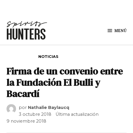
Saltar al contenido
MENÚ
Spirit
Hunters
PUBLICADO EN
NOTICIAS
Firma de un convenio entre
la Fundación El Bulli y
Bacardí
por
Nathalie Baylaucq
3 octubre 2018
Última actualización
9 noviembre 2018