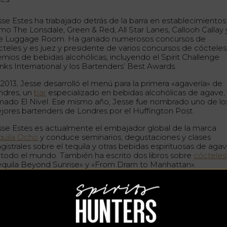
sse Estes ha trabajado detrás de la barra en establecimientos
mo The Lonsdale, Green & Red, All Star Lanes, Callooh Callay 
e Luggage Room. Ha ganado numerosos concursos de
cteles y es juez y presidente de varios concursos de cócteles
emios de bebidas alcohólicas, incluyendo el Spirit Challenge
inks International y los Bartenders’ Best Awards.
 2013, Jesse desarrolló el menú para la primera «agavería» de
ndres, un
bar
especializado en bebidas alcohólicas de agave,
amado El Nivel. Ese mismo año, Jesse fue nombrado uno de lo
jores bartenders de Londres por el Huffington Post.
sse Estes es actualmente el embajador global de la marca
quila Ocho
y conduce seminarios, degustaciones y clases
gistrales sobre el tequila y otras bebidas espirituosas de aga
 todo el mundo. También ha escrito dos libros sobre
cócteles
equila Beyond Sunrise» y «From Dram to Manhattan».
es vodkas favoritos de Jesse Estes
nam’s Longshore Triple Malt Vodka