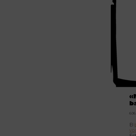
«
b
6.06
El
vo
Est