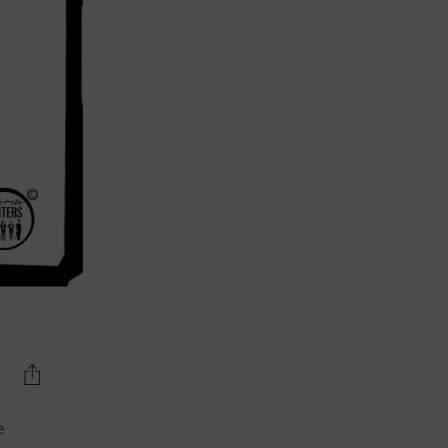
Lujo y Lifestyle
Recetas
Abecedario
No Beba y
Conduzca
Competencias
Urgency Planet
Boletín Spirits
Hunters
e