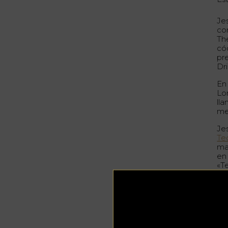
Je
co
Th
có
pr
Dr
En
Lo
ll
me
Je
Te
ma
en
«T
Tr
Ad