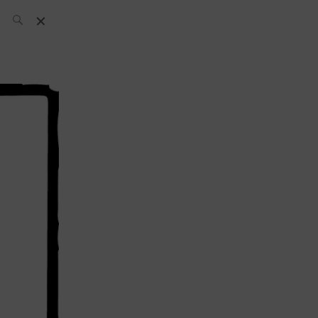
El Equipo SH
Noticias
Archivos:
What’s Up
Today
Bares
Bartenders
Boutique
Cócteles