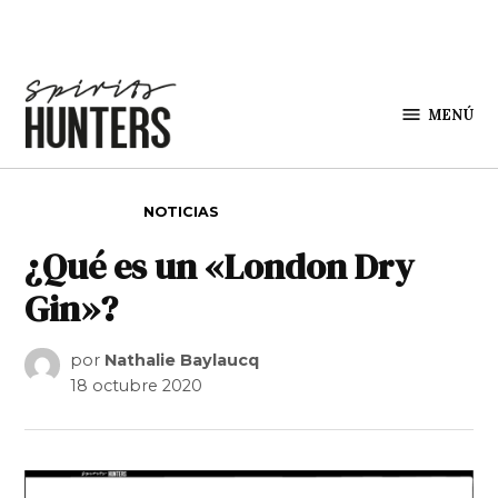
Saltar al contenido
MENÚ
Spirit
Hunters
PUBLICADO EN
NOTICIAS
¿Qué es un «London Dry
Gin»?
por
Nathalie Baylaucq
18 octubre 2020