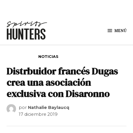
Saltar al contenido
MENÚ
Spirit
Hunters
PUBLICADO EN
NOTICIAS
Distrbuidor francés Dugas
crea una asociación
exclusiva con Disaronno
por
Nathalie Baylaucq
17 diciembre 2019