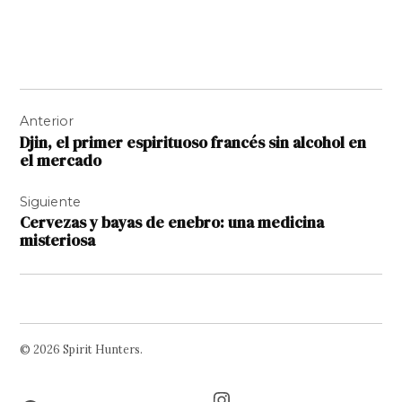
Navegación
Anterior
de
Djin, el primer espirituoso francés sin alcohol en
entradas
el mercado
Siguiente
Cervezas y bayas de enebro: una medicina
misteriosa
© 2026 Spirit Hunters.
Facebook
Twitter
Instagram
Page
Username