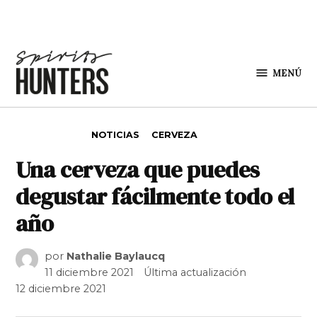
Saltar al contenido
MENÚ
Spirit
Hunters
PUBLICADO EN
NOTICIAS
CERVEZA
Una cerveza que puedes
degustar fácilmente todo el
año
por
Nathalie Baylaucq
11 diciembre 2021
Última actualización
12 diciembre 2021