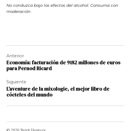
No conduzca bajo los efectos del alcohol. Consuma con
moderación.
Navegación
Anterior
de
Economía: facturación de 9182 millones de euros
entradas
para Pernod Ricard
Siguiente
L’aventure de la mixologie, el mejor libro de
cócteles del mundo
© 2026 Spirit Hunters.