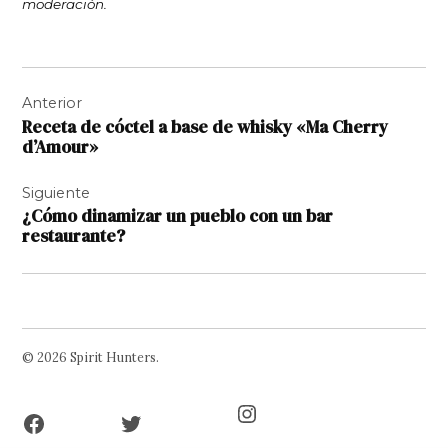
moderación.
Navegación
Anterior
de
Receta de cóctel a base de whisky «Ma Cherry
entradas
d’Amour»
Siguiente
¿Cómo dinamizar un pueblo con un bar
restaurante?
© 2026 Spirit Hunters.
Facebook
Twitter
Instagram
Page
Username