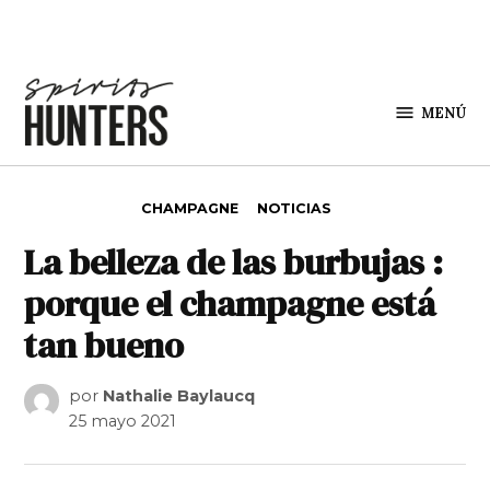
Saltar al contenido
MENÚ
Spirit
Hunters
PUBLICADO EN
CHAMPAGNE
NOTICIAS
La belleza de las burbujas :
porque el champagne está
tan bueno
por
Nathalie Baylaucq
25 mayo 2021