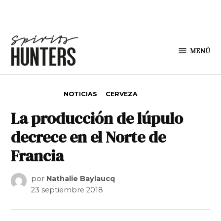
Saltar al contenido
MENÚ
Spirit
Hunters
PUBLICADO EN
NOTICIAS
CERVEZA
La producción de lúpulo
decrece en el Norte de
Francia
por
Nathalie Baylaucq
23 septiembre 2018