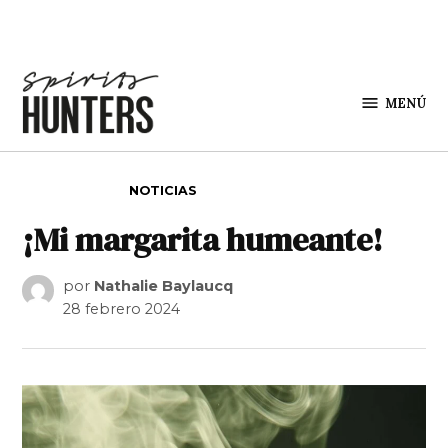
Saltar al contenido
MENÚ
Spirit
Hunters
PUBLICADO EN
NOTICIAS
¡Mi margarita humeante!
por
Nathalie Baylaucq
28 febrero 2024