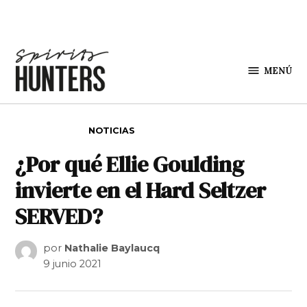
Saltar al contenido
MENÚ
Spirit
Hunters
PUBLICADO EN
NOTICIAS
¿Por qué Ellie Goulding
invierte en el Hard Seltzer
SERVED?
por
Nathalie Baylaucq
9 junio 2021