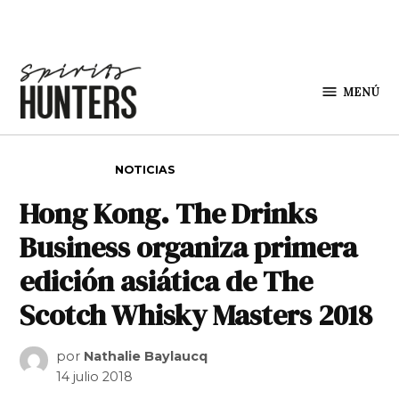
Saltar al contenido
MENÚ
Spirit
Hunters
PUBLICADO EN
NOTICIAS
Hong Kong. The Drinks
Business organiza primera
edición asiática de The
Scotch Whisky Masters 2018
por
Nathalie Baylaucq
14 julio 2018