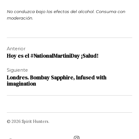
No conduzca bajo los efectos del alcohol. Consuma con
moderación.
Navegación
Anterior
de
Hoy es el #NationalMartiniDay ¡Salud!
entradas
Siguiente
Londres. Bombay Sapphire, Infused with
imagination
© 2026 Spirit Hunters.
Facebook
Twitter
Instagram
Page
Username