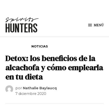
Saltar al contenido
MENÚ
Spirit
Hunters
PUBLICADO EN
NOTICIAS
Detox: los beneficios de la
alcachofa y cómo emplearla
en tu dieta
por
Nathalie Baylaucq
7 diciembre 2020