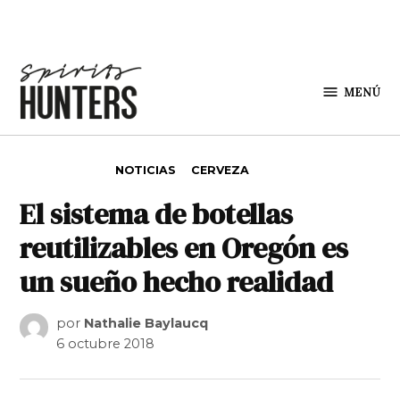
Saltar al contenido
MENÚ
Spirit
Hunters
PUBLICADO EN
NOTICIAS
CERVEZA
El sistema de botellas
reutilizables en Oregón es
un sueño hecho realidad
por
Nathalie Baylaucq
6 octubre 2018