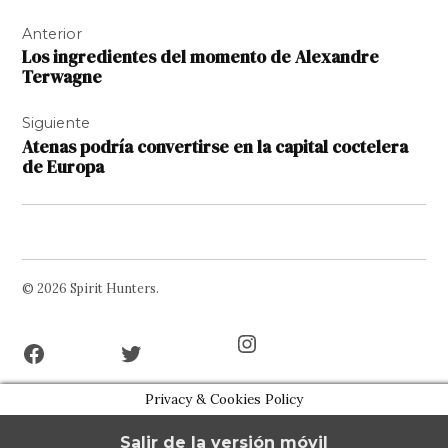
Navegación
Anterior
de
Los ingredientes del momento de Alexandre
entradas
Terwagne
Siguiente
Atenas podría convertirse en la capital coctelera
de Europa
© 2026 Spirit Hunters.
Facebook
Twitter
Instagram
Page
Username
Privacy & Cookies Policy
Salir de la versión móvil