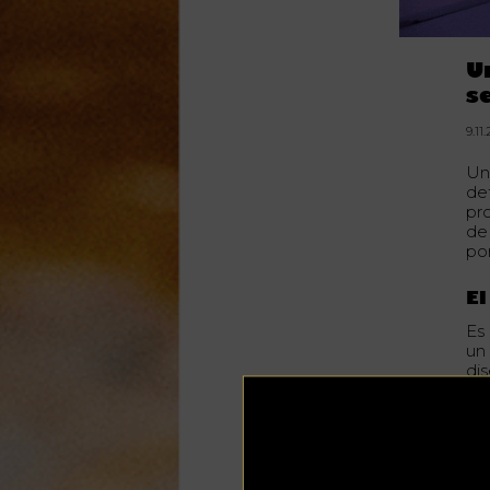
U
s
9.11
U
de
pro
de
po
El
Es
un
di
do
co
cli
du
Ta
bu