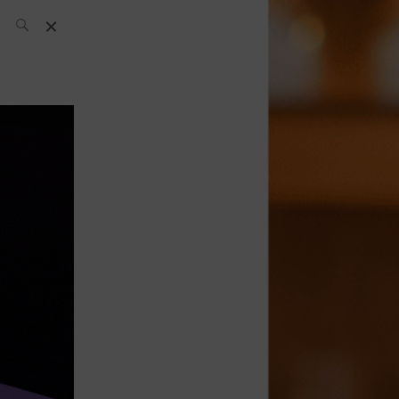
El Equipo SH
Noticias
Archivos:
What’s Up
Today
Bares
Bartenders
Boutique
Cócteles