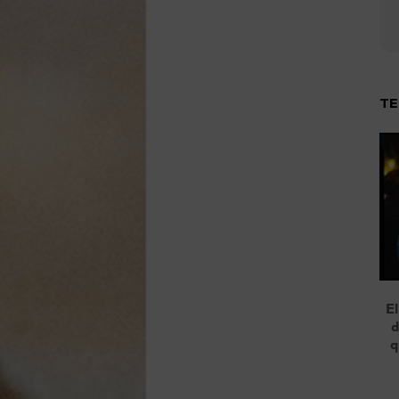
TE
El
d
q