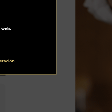
rma
o web.
eración.