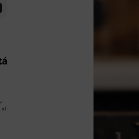
e!
 al