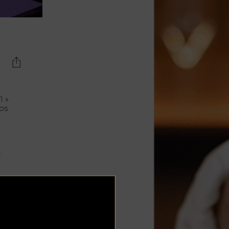
Lujo y Lifestyle
Recetas
Abecedario
No Beba y
Conduzca
Competencias
I »
sos
Urgency Planet
Boletín Spirits
Hunters
r
ce
los
n