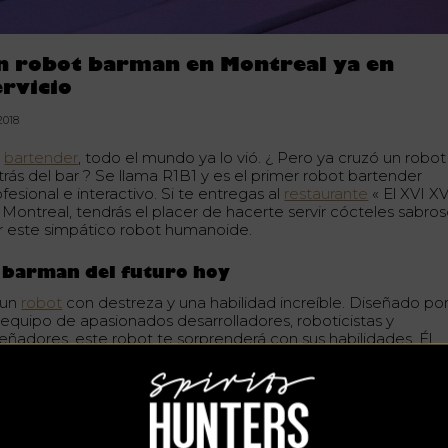
n robot barman en Montreal ya en
ervicio
.2018
n
bartender
, todo el mundo ya lo vió. ¿ Pero ya cruzó un robot
trás del bar ? Se llama R1B1 y es el primer robot bartender
fesional e interactivo. Si te entregas al
restaurante
« El XVI XV
 Montreal, tendrás el placer de hacerte servir cócteles sabro
r este simpático robot humanoide.
 barman del futuro hoy
 un
robot
con destreza y una habilidad increíble. Diseñado po
 equipo de apasionados desarrolladores, roboticistas y
señadores, este robot te sorprenderá con sus habilidades. Él
mina cómo preparar muchos cócteles diferentes. Lo que ha
n habilidad mientras mantiene hermosas conversaciones con 
entes. Y no se trata solo de hacer
cócteles
o hablar. Si tiene
das sobre un cóctel u otro, R1B1se revela ser un buen asesor.
mbién sabe cómo crear el ambiente bailando y poniendo
ena música. En resumen, R1B1 es todo lo que hace un barma