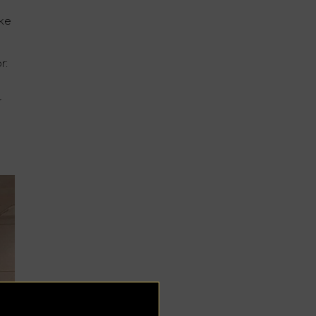
ke
r:
r
e