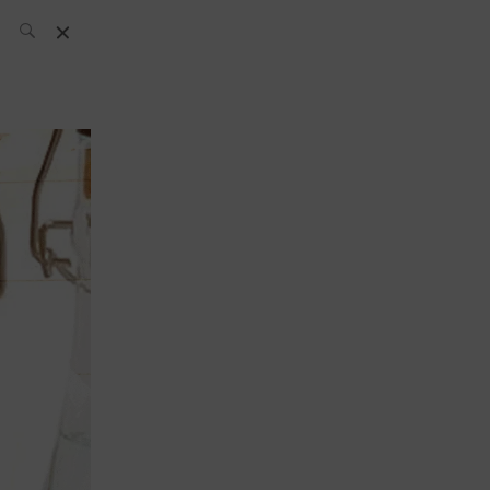
El Equipo SH
Noticias
Archivos:
What’s Up
Today
Bares
Bartenders
Boutique
Cócteles