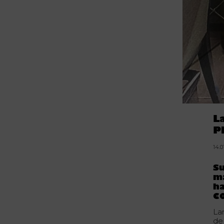
L
P
14.0
Su
m
h
C
La
d