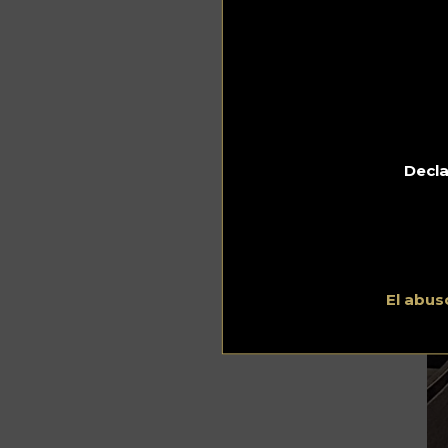
Decla
El abus