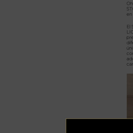
Oh
ST
en
El
LI
pr
dif
ún
co
ad
ca