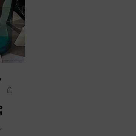
o
O
M
ca