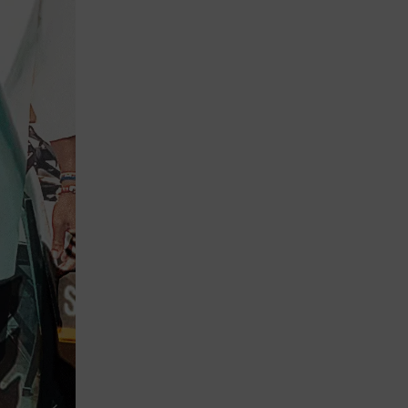
Lujo y Lifestyle
Recetas
Abecedario
No Beba y
Conduzca
Competencias
Urgency Planet
Boletín Spirits
Hunters