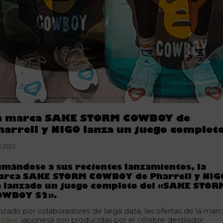
a marca SAKE STORM COWBOY de
harrell y NIGO lanza un juego complet
1.2022
mándose a sus recientes lanzamientos, la
arca SAKE STORM COWBOY de Pharrell y NIG
a lanzado un juego completo del «SAKE STOR
OWBOY S2».
nzado por colaboradores de larga data, las ofertas de la mar
e
sake
japonesa son producidas por el célebre destilador