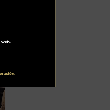
o web.
eración.