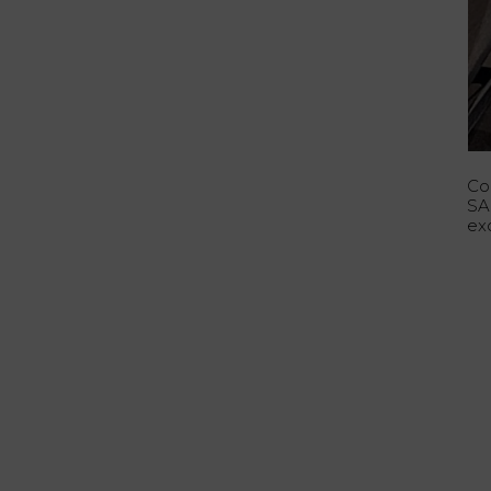
Co
SA
ex