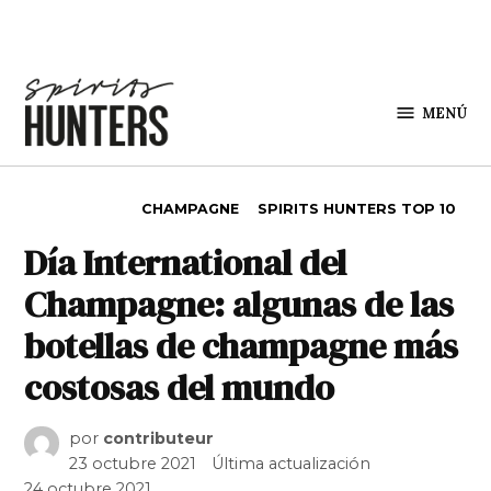
Saltar al contenido
MENÚ
Spirit
Hunters
PUBLICADO EN
CHAMPAGNE
SPIRITS HUNTERS TOP 10
Día International del
Champagne: algunas de las
botellas de champagne más
costosas del mundo
por
contributeur
23 octubre 2021
Última actualización
24 octubre 2021