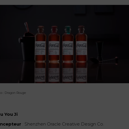
to : Dragon Rouge
u You Ji
ncepteur
: Shenzhen Oracle Creative Design Co.