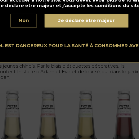
Je déclare être majeur et j'accepte les conditions du site
o : Shenzhen Oracle Creative Design Co.
Non
Je déclare être majeur
wer Temptation
OL EST DANGEREUX POUR LA SANTÉ À CONSOMMER AV
ncepteur
: Left and Right Creative Design (Shenzhen) Co.
s bouteilles Power Temptation ont été conçues pour le marc
 jeunes chinois. Par le biais d’étiquettes décoratives, ils
ontent l’histoire d’Adam et Eve et de leur séjour dans le jardi
Eden.