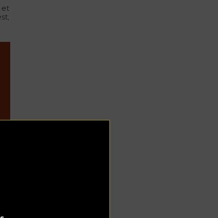
 et
st,
s.