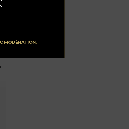
.
EC MODÉRATION.
hé
n