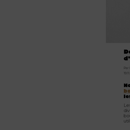
D
d
Par
19.1
N
bo
le
Le
di
bou
uti