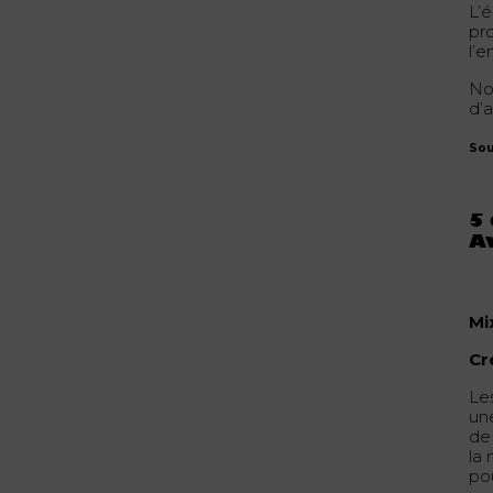
L’
pr
l’
No
d’a
Sou
5 
A
Mi
Cr
Le
un
de
la 
po