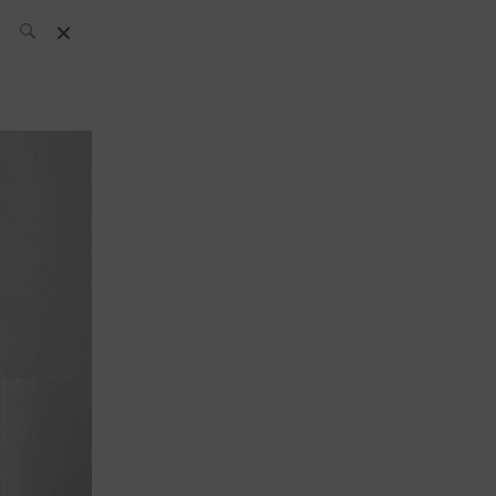
L’équipe SH
News
Compétitions
Évènements
What’s up
today
Bar
Bartender
Boutique