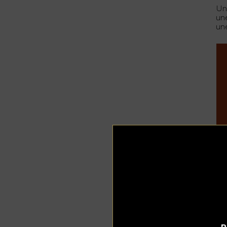
Un
un
un
P