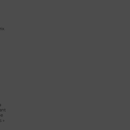
ix.
à
ant
de
s »