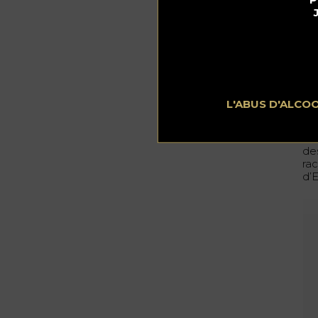
Phot
Po
L'ABUS D'ALCO
Co
Le
des
rac
d’