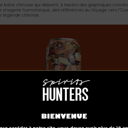
e bière chinoise qui dépeint, à travers des graphiques colorés
e imagerie humoristique, des références au Voyage vers l’Oue
e légende chinoise.
BIENVENUE
our accéder à notre site, vous devez avoir plus de 18 an