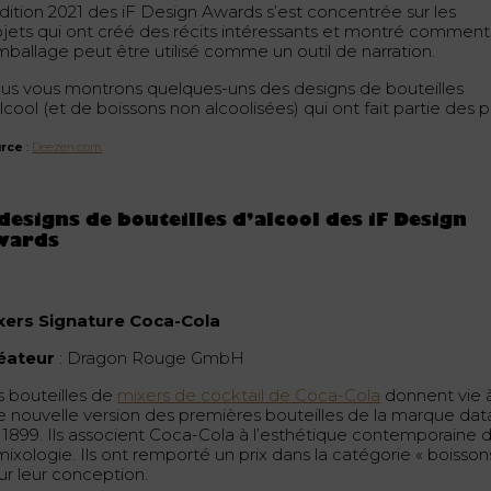
édition 2021 des iF Design Awards s’est concentrée sur les
ojets qui ont créé des récits intéressants et montré comment
emballage peut être utilisé comme un outil de narration.
us vous montrons quelques-uns des designs de bouteilles
lcool (et de boissons non alcoolisées) qui ont fait partie des pr
rce
:
Deezen.com
designs de bouteilles d’alcool des iF Design
wards
xers Signature Coca-Cola
éateur
: Dragon Rouge GmbH
s bouteilles de
mixers de cocktail de Coca-Cola
donnent vie 
e nouvelle version des premières bouteilles de la marque dat
 1899. Ils associent Coca-Cola à l’esthétique contemporaine 
mixologie. Ils ont remporté un prix dans la catégorie « boisson
ur leur conception.