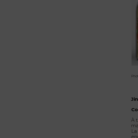
Phot
Ji
Co
À t
ma
La
en