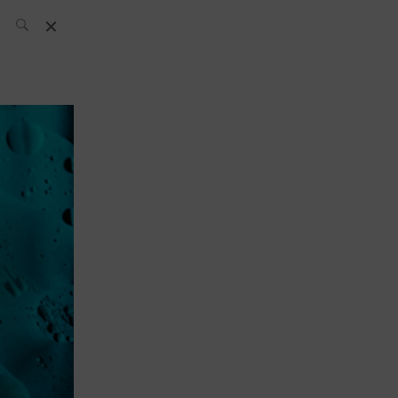
L’équipe SH
News
Compétitions
Évènements
What’s up
today
Bar
Bartender
Boutique