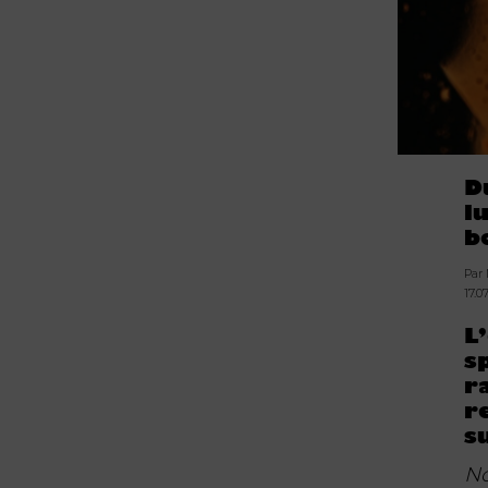
D
l
b
Par
17.0
L
s
r
r
s
No