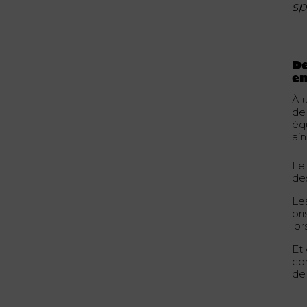
sp
De
e
À u
de
équ
ai
Le
de
Le
pr
lor
Et
co
de