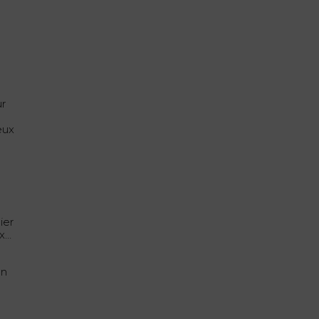
ur
eux
e
ier
ux…
on