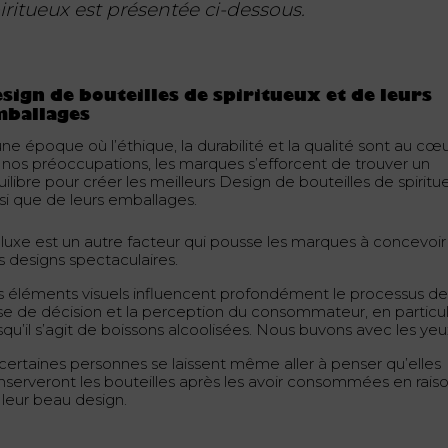
iritueux est présentée ci-dessous.
sign de bouteilles de spiritueux et de leurs
mballages
ne époque où l’éthique, la durabilité et la qualité sont au cœ
 nos préoccupations, les marques s’efforcent de trouver un
ilibre pour créer les meilleurs Design de bouteilles de spiritu
nsi que de leurs emballages.
 luxe est un autre facteur qui pousse les marques à concevoir
s designs spectaculaires.
s éléments visuels influencent profondément le processus d
ise de décision et la perception du consommateur, en particul
squ’il s’agit de boissons alcoolisées. Nous buvons avec les ye
 certaines personnes se laissent même aller à penser qu’elles
nserveront les bouteilles après les avoir consommées en rais
 leur beau design.