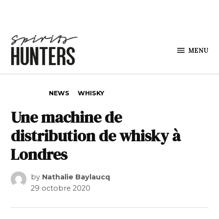
Skip to content
MENU
Spirits
Hunters
POSTED IN
NEWS
WHISKY
Une machine de
distribution de whisky à
Londres
by
Nathalie Baylaucq
29 octobre 2020