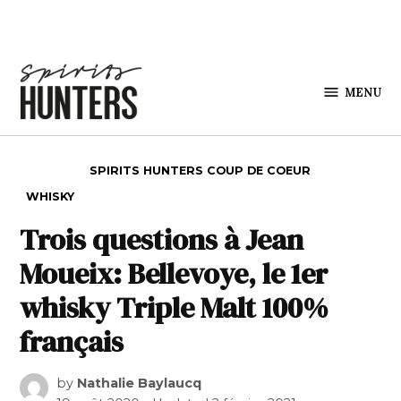
Skip to content
MENU
Spirits
Hunters
POSTED IN
SPIRITS HUNTERS COUP DE COEUR
WHISKY
Trois questions à Jean
Moueix: Bellevoye, le 1er
whisky Triple Malt 100%
français
by
Nathalie Baylaucq