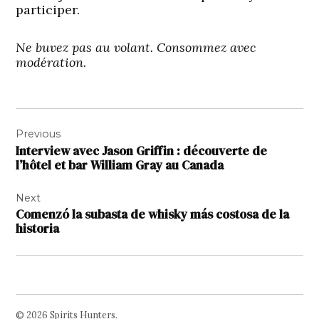
participer.
Ne buvez pas au volant. Consommez avec
modération.
Navigation
Previous
de
Interview avec Jason Griffin : découverte de
l’article
l’hôtel et bar William Gray au Canada
Next
Comenzó la subasta de whisky más costosa de la
historia
© 2026 Spirits Hunters.