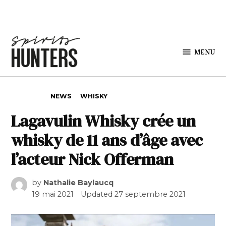
Skip to content
MENU
Spirits
Hunters
POSTED IN
NEWS
WHISKY
Lagavulin Whisky crée un
whisky de 11 ans d’âge avec
l’acteur Nick Offerman
by
Nathalie Baylaucq
19 mai 2021
Updated
27 septembre 2021