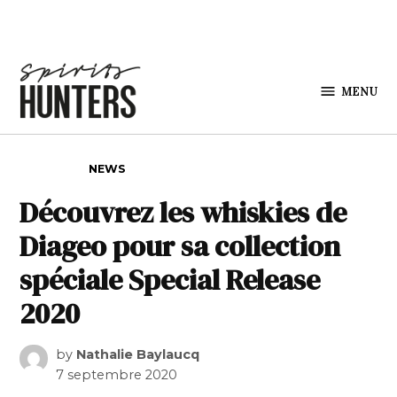
Skip to content
MENU
Spirits
Hunters
POSTED IN
NEWS
Découvrez les whiskies de
Diageo pour sa collection
spéciale Special Release
2020
by
Nathalie Baylaucq
7 septembre 2020